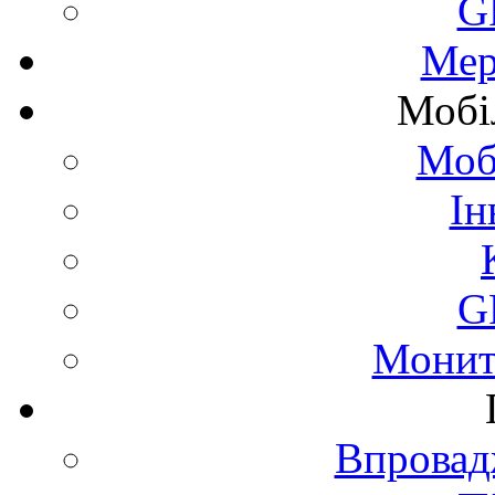
G
Мер
Мобі
Моб
Ін
G
Монит
Впровад