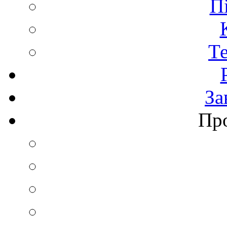
П
Т
За
Пр