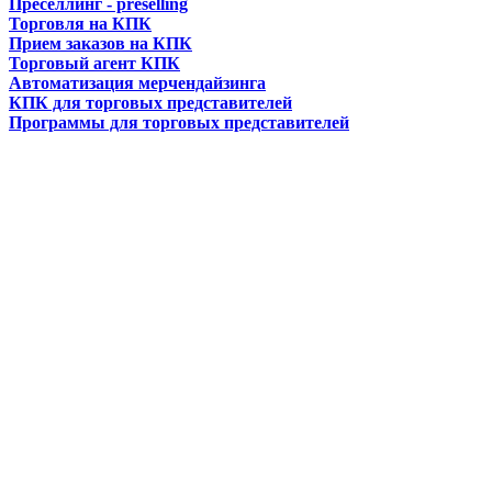
Преселлинг - preselling
Торговля на КПК
Прием заказов на КПК
Торговый агент КПК
Автоматизация мерчендайзинга
КПК для торговых представителей
Программы для торговых представителей