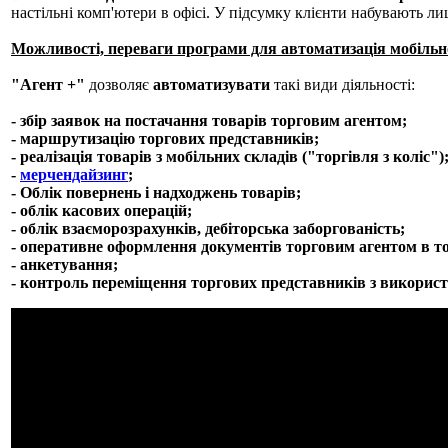
настільні комп'ютери в офісі. У підсумку клієнти набувають ли
Можливості, переваги програми для автоматизація мобільної
"Агент +"
дозволяє
автоматизувати
такі види діяльності:
- збір заявок на постачання товарів торговим агентом;
- маршрутизацію торгових представників;
- реалізація товарів з мобільних складів ("торгівля з коліс")
-
мерчендайзинг
;
- Облік повернень і надходжень товарів;
- облік касових операцій;
- облік взаєморозрахунків, дебіторська заборгованість;
- оперативне оформлення документів торговим агентом в т
- анкетування;
- контроль переміщення торгових представників з викори