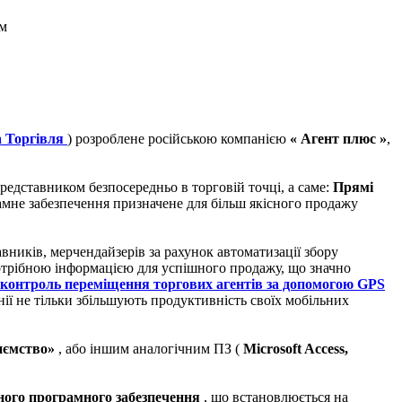
ом
 Торгівля
) розроблене російською компанією
« Агент плюс »
,
едставником безпосередньо в торговій точці, а саме:
Прямі
амне забезпечення призначене для більш якісного продажу
вників, мерчендайзерів за рахунок автоматизації збору
потрібною інформацією для успішного продажу, що значно
контроль переміщення торгових агентів за допомогою GPS
нії не тільки збільшують продуктивність своїх мобільних
иємство»
, або іншим аналогічним ПЗ (
Microsoft Access,
рного програмного забезпечення
, що встановлюється на