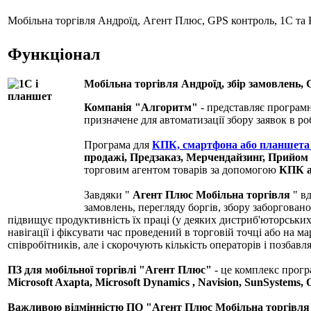
Мобільна торгівля Андроїд, Агент Плюс, GPS контроль, 1С та 
Функціонал
Мобільна торгівля Андроїд, збір замовлень, 
Компанія "Алгоритм"
- представляє програмн
призначене для автоматизації збору заявок в ро
Програма для
КПК, смартфона або планшета"
продажі, Предзаказ, Мерчендайзинг, Прийом 
торговим агентом товарів за допомогою
КПК а
Завдяки "
Агент Плюс Мобільна торгівля
" в
замовлень, перегляду боргів, збору заборгован
підвищує продуктивність їх праці (у деяких дистриб'юторськи
навігації і фіксувати час проведений в торговій точці або на 
співробітників, але і скорочують кількість операторів і позбав
ПЗ для мобільної торгівлі "Агент Плюс"
- це комплекс прог
Microsoft Axapta,
Microsoft Dynamics
, Navision, SunSystems, 
Важливою відмінністю ПО "Агент Плюс Мобільна торгівл