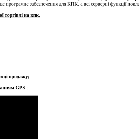
ше програмне забезпечення для КПК, а всі серверні функції покла
 торгівлі на кпк.
;
очці продажу;
станням GPS
;