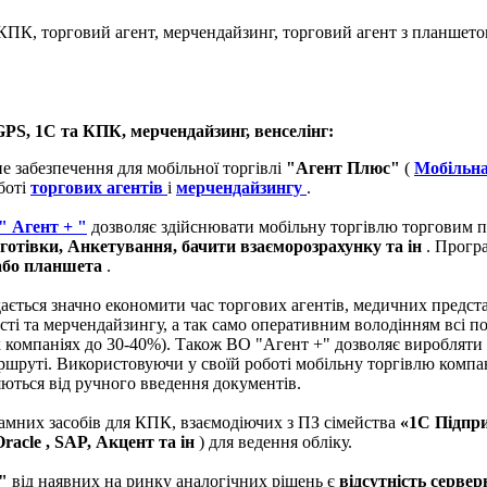
КПК, торговий агент, мерчендайзинг, торговий агент з планшет
GPS, 1С та КПК, мерчендайзинг, венселінг:
е забезпечення для мобільної торгівлі
"Агент Плюс"
(
Мобільна
боті
торгових агентів
і
мерчендайзингу
.
 Агент + "
дозволяє здійснювати мобільну торгівлю торговим пр
готівки, Анкетування, бачити взаєморозрахунку та ін
. Прогр
бо планшета
.
дається значно економити час торгових агентів, медичних предста
ості та мерчендайзингу, а так само оперативним володінням всі 
х компаніях до 30-40%). Також ВО "Агент +" дозволяє виробляти
маршруті. Використовуючи у своїй роботі мобільну торгівлю компа
ляються від ручного введення документів.
рамних засобів для КПК, взаємодіючих з ПЗ сімейства
«1С Підпр
Oracle
, SAP, Акцент та ін
) для ведення обліку.
я"
від наявних на ринку аналогічних рішень є
відсутність серве