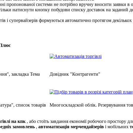
ні пропонованої системи не потрібно вручну вносити заявки в о
тільки натиснути кнопку побудови списку доставок на заданий д
нтів і супервайзерів формуються автоматично протягом декількох
 Плюс
ня", закладка Тема
Довідник "Контрагенти"
тура", список товарів
Многоскладской облік. Резервування то
ргівлі на кпк
, або стоїть завдання економії робочого простору дл
редніх замовлень
,
автоматизація мерчендайзерів
і мобільних
т