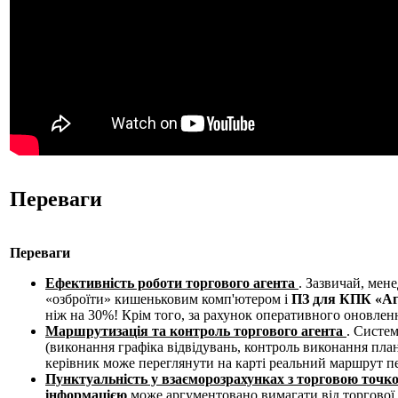
Переваги
Переваги
Ефективність роботи
торгового агента
. Зазвичай, мен
«озброїти» кишеньковим комп'ютером і
ПЗ для КПК «А
ніж на 30%! Крім того, за рахунок оперативного оновленн
Маршрутизація та контроль торгового агента
. Систе
(виконання графіка відвідувань, контроль виконання план
керівник може переглянути на карті реальний маршрут п
Пунктуальність у взаєморозрахунках
з торговою точ
інформацією
може аргументовано вимагати від торгової