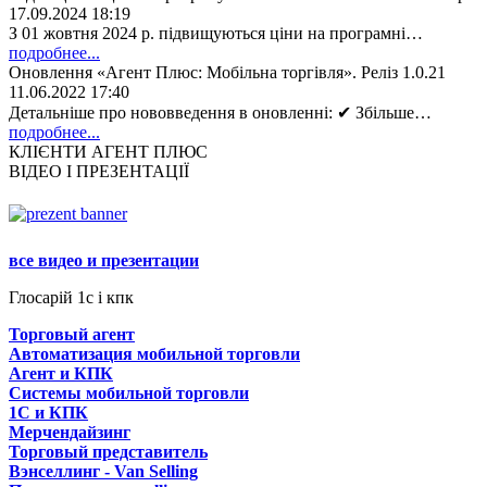
17.09.2024 18:19
З 01 жовтня 2024 р. підвищуються ціни на програмні…
подробнее...
Оновлення «Агент Плюс: Мобільна торгівля». Реліз 1.0.21
11.06.2022 17:40
Детальніше про нововведення в оновленні: ✔ Збільше…
подробнее...
КЛІЄНТИ АГЕНТ ПЛЮС
ВІДЕО І ПРЕЗЕНТАЦІЇ
все видео и презентации
Глосарій 1с і кпк
Торговый агент
Автоматизация мобильной торговли
Агент и КПК
Системы мобильной торговли
1C и КПК
Мерчендайзинг
Торговый представитель
Вэнселлинг - Van Selling