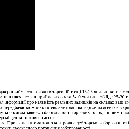
еджер приймаючи заявки в торговій точці 15-25 хвилин встигає 
гент плюс»
, то він прийме заявку за 5-10 хвилин і обійде 25-30 
я інформації про наявність реальних залишків на складах ваш аг
ма передбачає можливість завдання вашим торговим агентам марш
у за обсягом заявок, заборгованості торгових точок, і іншими п
ереміщення торгового агента.
кою
. Програма автоматично контролює дебіторські заборгованості
 точки своєчасного погашення заборгованості.