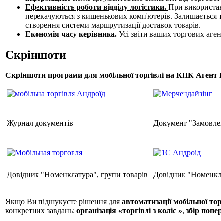
Ефективність роботи відділу логістики.
При використан
перекачуються з кишенькових комп'ютерів. Залишається 
створення системи маршрутизації доставок товарів.
Економія часу керівника.
Усі звіти ваших торгових аге
Скріншоти
Скріншоти програми для мобільної торгівлі на КПК Агент
Журнал документів
Документ "Замовлен
Довідник "Номенклатура", групи товарів
Довідник "Номенкла
Якщо Ви підшукуєте рішення для
автоматизації мобільної то
конкретних завдань:
організація «торгівлі з коліс »
,
збір попе