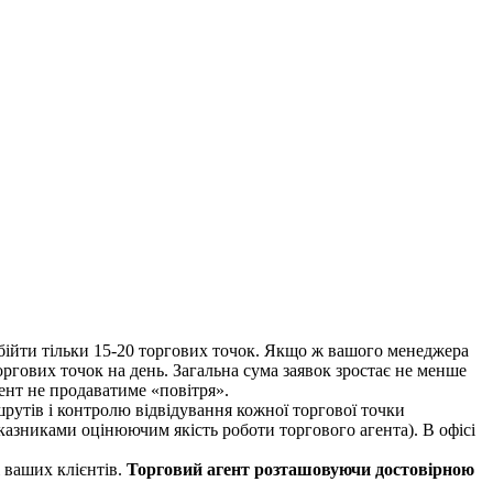
обійти тільки 15-20 торгових точок. Якщо ж вашого менеджера
торгових точок на день. Загальна сума заявок зростає не менше
ент не продаватиме «повітря».
рутів і контролю відвідування кожної торгової точки
оказниками оцінюючим якість роботи торгового агента). В офісі
 ваших клієнтів.
Торговий агент розташовуючи достовірною