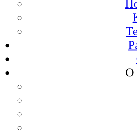
П
Т
Р
О