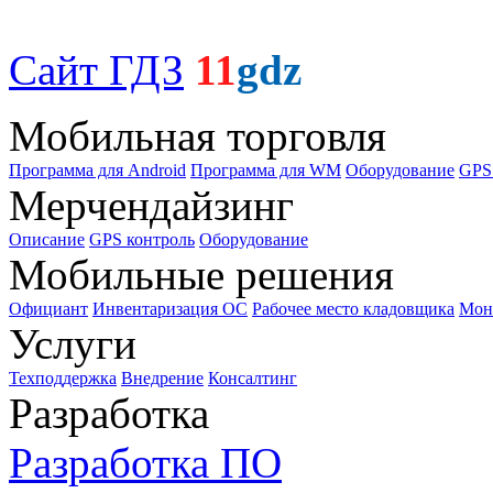
Сайт ГДЗ
11
gdz
Мобильная торговля
Программа для Android
Программа для WM
Оборудование
GPS
Мерчендайзинг
Описание
GPS контроль
Оборудование
Мобильные решения
Официант
Инвентаризация ОС
Рабочее место кладовщика
Мон
Услуги
Техподдержка
Внедрение
Консалтинг
Разработка
Разработка ПО