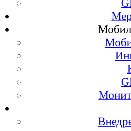
G
Мер
Мобил
Моби
Ин
G
Монит
Внедр