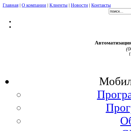
Главная
|
О компании
|
Клиенты
|
Новости
|
Контакты
Автоматизация
(0
Мобил
Програ
Прог
О