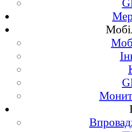
G
Мер
Мобі
Моб
Ін
G
Монит
Впровад