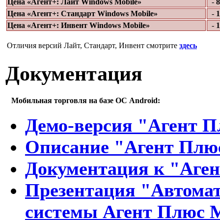
Цена «Агент+: Лайт Windows Mobile»
-
8
Цена «Агент+: Стандарт
Windows Mobile
»
-
1
Цена «Агент+: Инвент
Windows Mobile
»
-
1
Отличия версий Лайт, Стандарт, Инвент смотрите
здесь
Документация
Мобильная торговля на базе ОС Android:
Демо-версия "Агент 
Описание "Агент Плю
Документация к "Аге
Презентация "Автома
системы Агент Плюс 