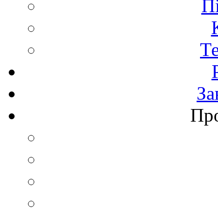
П
Т
За
Пр