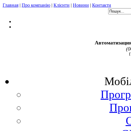
Главная
|
Про компанію
|
Клієнти
|
Новини
|
Контакти
Автоматизация
(0
Мобіл
Прогр
Про