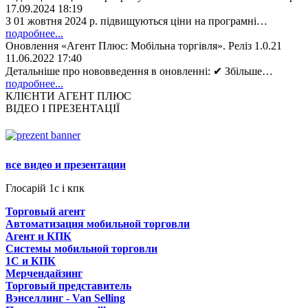
17.09.2024 18:19
З 01 жовтня 2024 р. підвищуються ціни на програмні…
подробнее...
Оновлення «Агент Плюс: Мобільна торгівля». Реліз 1.0.21
11.06.2022 17:40
Детальніше про нововведення в оновленні: ✔ Збільше…
подробнее...
КЛІЄНТИ АГЕНТ ПЛЮС
ВІДЕО І ПРЕЗЕНТАЦІЇ
все видео и презентации
Глосарій 1с і кпк
Торговый агент
Автоматизация мобильной торговли
Агент и КПК
Системы мобильной торговли
1C и КПК
Мерчендайзинг
Торговый представитель
Вэнселлинг - Van Selling