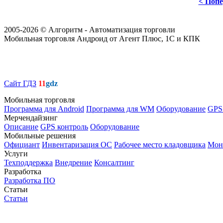
< Поп
2005-2026 © Алгоритм - Автоматизация торговли
Мобильная торговля Андроид от Агент Плюс, 1С и КПК
Сайт ГДЗ
11
gdz
Мобильная торговля
Программа для Android
Программа для WM
Оборудование
GPS
Мерчендайзинг
Описание
GPS контроль
Оборудование
Мобильные решения
Официант
Инвентаризация ОС
Рабочее место кладовщика
Мон
Услуги
Техподдержка
Внедрение
Консалтинг
Разработка
Разработка ПО
Статьи
Статьи