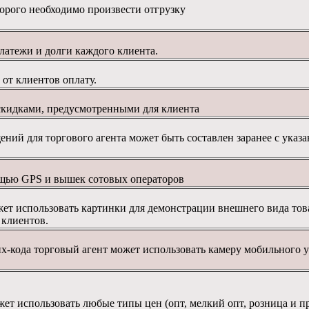
торого
необходимо
произвести отгрузку
латежи и долги каждого клиента.
 от клиентов оплату.
скидками
,
предусмотренными
для
клиента
ений для торгового агента может быть составлен заранее с ука
ощью
GPS и
вышек
сотовых операторов
жет использовать картинки для демонстрации внешнего вида тов
 клиентов.
рих-кода торговый агент может использовать камеру мобильного
жет использовать любые типы цен (опт, мелкий опт, розница и пр