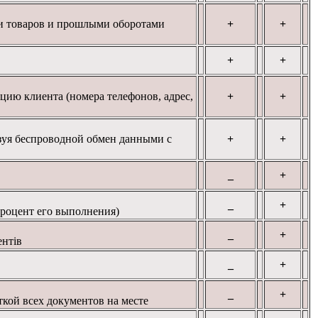
ми товаров и прошлыми оборотами
+
+
+
+
цию клиента (номера телефонов, адрес,
+
+
ьзуя беспроводной обмен данными с
+
+
_
+
_
+
роцент
его
выполнения
)
_
+
ентів
_
+
_
+
ткой
всех документов на
месте