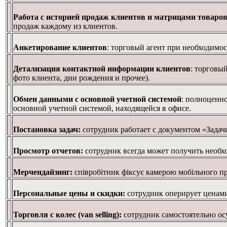
Работа с историей продаж клиентов и матрицами товаро
продаж каждому из клиентов.
Анкетирование клиентов
: торговый агент при необходимо
Детализация контактной информации клиентов
: торговы
фото клиента, дни рождения и прочее).
Обмен данными с основной учетной системой
: полноценно
основной учетной системой, находящейся в офисе.
Постановка
задач:
сотрудник
работает
с
документом «
Задач
Просмотр
отчетов:
сотрудник
всегда
может получить необ
Мерчендайзинг:
співробітник фіксує камерою мобільного пр
Персональные
цены
и
скидки:
сотрудник
оперирует
ценам
Торговля с колес
(
van selling
)
:
сотрудник
самостоятельно ос