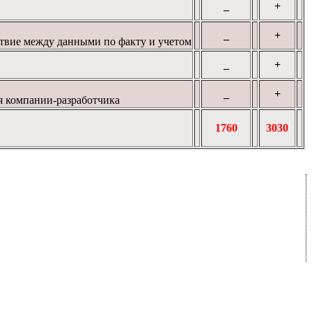
_
+
_
+
твие
между данными
по факту и
учетом
_
+
_
+
я
компании-разработчика
1760
3030