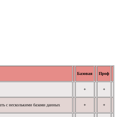
Базовая
Проф
+
+
ть с
несколькими
базами
данных
+
+