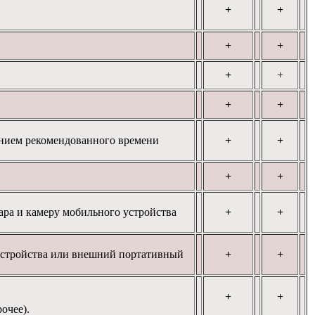
+
+
+
+
+
+
+
+
занием рекомендованного времени
+
+
+
+
ара и камеру мобильного устройства
+
+
 устройства или внешний портативный
+
+
+
+
очее).