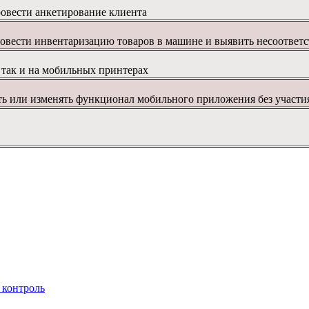
овести анкетирование
клиента
овести
инвентаризацию
товаров в
машине
и
выявить
несоответс
так
и на мобильных
принтерах
ть
или
изменять
функционал
мобильного приложения
без участи
 контроль